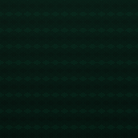
### *国际比赛的平台如何锻炼青少年的能力？*
讷河初中生真正让人为之敬佩的，不仅仅是他们令人惊叹的
团队协作能力，更是能够在国际舞台上迎难而上的勇气与从
容。很多青少年可能会因为陌生的比赛环境或语言障碍而感
到拘束，但这些初中生没有被挑战吓倒，反而通过比赛开阔
了眼界，进一步提升了自身的综合能力。
以一位学生为例，他在比赛中负责演讲环节。在比赛前，这
位学生曾因为语言方面的障碍担心表现不佳。然而，通过团
队其他成员的支持与指导，他不断练习发音和语调，同时在
模拟演讲中反复调整内容逻辑。到正式比赛时，他的自信表
现赢下了评委们的高度评价，不仅为团队增添了分数，也在
个人能力提升方面取得了跨越式进步。