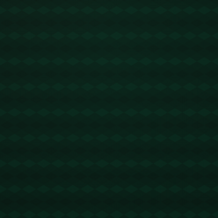
发挥个人优势，还提升了整体工作效率**。
其次，团队在整个比赛过程中大力践行“众人的智慧胜过个
体的努力”。在筹备阶段，他们针对问题进行集体讨论，充
分听取每位成员的意见，综合提炼出全队能接受又符合实际
需求的最佳方案。通过有效的沟通，他们不仅解决了方案设
计中的难题，还避免了个人观点之间的冲突对项目进度的影
响。