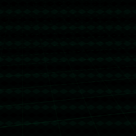
上一篇：
哈利伯頓去年風光無限今年卻連前十都進不了真是太神奇了.
下一篇：
一场103-101的险胜！西部排名又乱了，森林狼躺赢，勇士队.