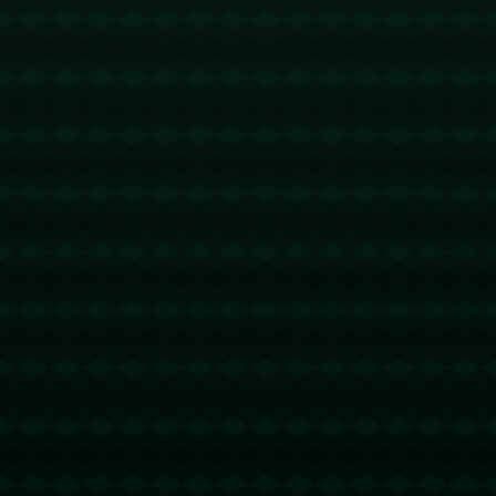
冰雪运动不仅关乎竞技，也是文化的高度传承。都灵大冬会
主题不仅聚焦比赛，更强调国际间文化交流。中国团队通过
一系列备赛计划，力争在比赛之外，向世界展示独特的中华
冰雪文化。代表团将携带富有中国特色的纪念物，比如剪纸
风格的冰雪艺术作品和中国特技滑雪的纪录短片，通过这些
文创产品，让各国青年更深入了解现代中国。
此外，比赛中，**中国选手的顽强拼搏和团队合作精神**也