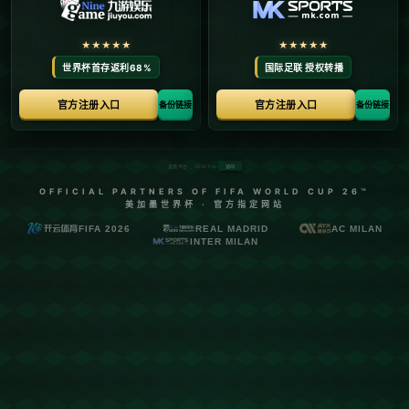
勇士崛起關鍵伏兵 二年級中鋒戴維斯潛力無
窮.
栏目：6t体育官方平台
发布时间：2026-08-08
前言：在NBA的舞台上，每个球队的崛起总是离不开一些
重要的角色球员，他们往往在关键时刻能起到意想不到的作
用。**勇士队在过去的一个赛季里出人意料地崛起，其中一
个关键伏兵便是二年级中锋戴维斯**。这位年轻球员的表