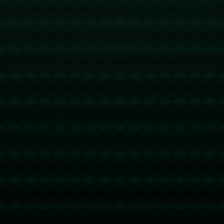
后防支援阶段也展现了出色的大局观。南京城市队虽尝试反
击，但面对这样的个人能力与整体战术协调，他们的攻击力
屡屡受阻，未能进一步扩大进攻优势。
**③南京城市队的战术瓶颈**
南京城市队虽然在上赛季表现稳定，但此次面对大连鲲城队
显然准备不足。他们的防线在本场比赛中暴露了不少问题，
尤其是后防队员之间缺乏默契，导致数次关键失误。此外，
南京城市队在进攻端缺乏创造力，过于依赖边路传中战术，
却难以突破大连鲲城队防线的高位压迫，大部分进攻最终以
失误告终。
### 球迷与舆论的积极反馈