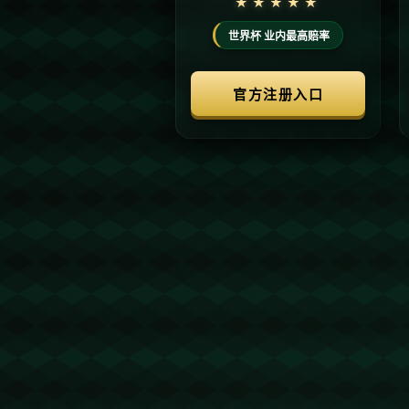
曼
# 曼聯舊將：拉什福德的不受控制行為猶如在自己家中拉屎