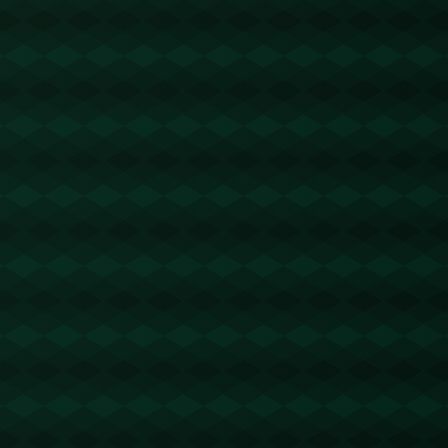
員如果過度自我，忽視團隊的利益與文化基礎，就像是在摧毀
不執行。而曼聯作為一支百年豪門，一直以「團隊至上」、