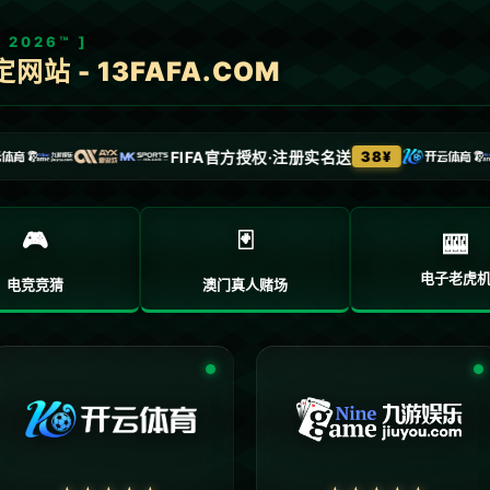
首页
关于我