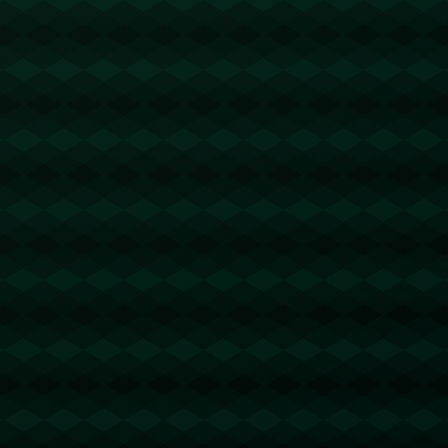
而，當他某些行為被貼上「自私」、「不受控」的標籤時，這