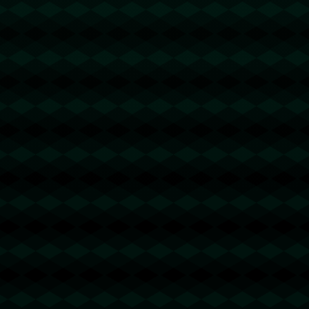
是為提醒他不要迷失方向。畢竟，**他過往在代表曼聯和英格蘭國家隊的
那些質疑聲音，用行動證明自己依然是「這間屋子的主人」。或許，他