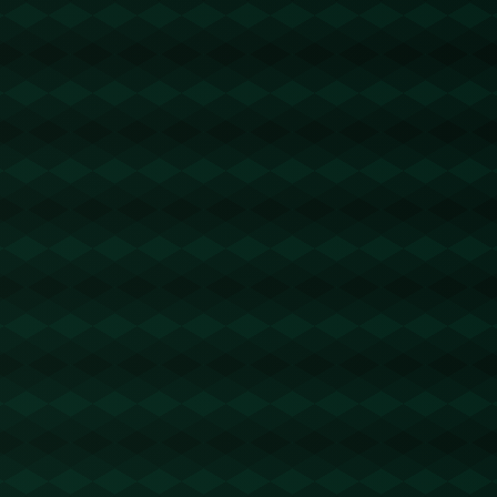
舊將（並未具體指名）評價拉什福德的行為「猶如在自己家中