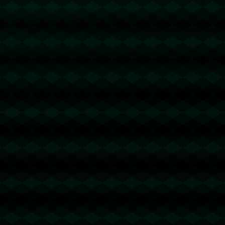
關鍵場合中都曾有過驚豔表現**，例如2022年世界杯對陣
需要更多地反思自己的角色定位，確保不再讓外界感覺他只是