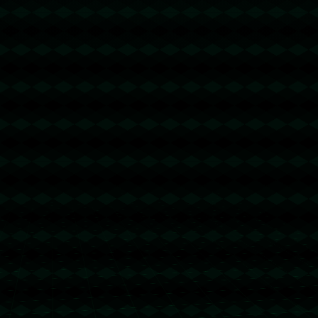
了體能，心態的調節也至關重要。在長時間的拉鋸戰中，選
手如何維持專注、調整心態，往往成為比賽勝負的關鍵。本
次賽事，伍家朗以其**過人的毅力**和**穩定的心理素質
**，在數度落後的情況下逆轉局勢，體現了其超強的心理抗
壓能力。
**分析與預測**
根據以往賽事的分析，伍家朗與奈良岡功大的對決，勢必將
是一場激烈的較量。奈良岡以**快速的步伐和強勁的進攻**
著稱，而伍家朗則在**防守反擊**上擁有絕對的優勢。雙方
選手需在場上充分發揮各自的特長，同時瞄準對方的弱點進
行攻擊。預計比賽將在進攻與防守的變換中數度出現精彩瞬
間。
這場比賽不僅是兩位頂尖選手之間的對決，更是體力與智慧
的較量，是對整場公開賽賽制的完美詮釋。無論結果如何，