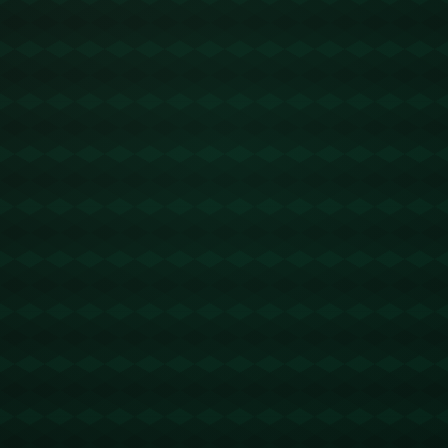
路攀登至大馬公開賽八強。這不僅是一場體力的考驗，更是
一場意志的較量。此次伍家朗以84分鐘的苦戰，晉級八強，
迎戰來自日本的強敵**奈良岡功大**，賽事的精彩程度吸引
了無數羽毛球愛好者的目光。
**伍家朗的奮戰之路**