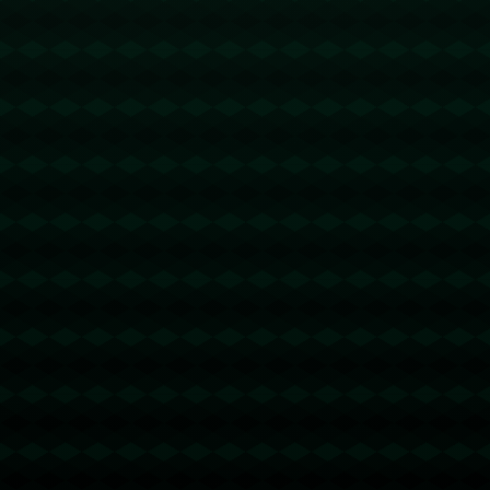
**奈良岡功大的挑戰**
即將對陣的奈良岡功大，是一位以速度和精準著稱的日本羽
毛球選手。奈良岡在本屆大馬公開賽中，以其犀利的進攻和
穩健的防守迅速脫穎而出。他的打法靈活多變，擁有迅猛的
擊球速度，這給任何對手都帶來極大的挑戰。過去的交鋒記
錄顯示，奈良岡已多次在國際賽事中獲得不俗的成績，是一
位不可小覷的競爭者。
**比賽中的關鍵因素**
在本場比賽中，體力的分配對於伍家朗來說至關重要。羽毛
球是一項高強度的運動，對選手的體能提出了極高要求。除