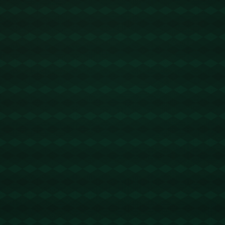
荣膺2023年度最佳男、女运动员，这一荣誉不仅是对他们个
人成就的高度认可，更是对整个体育项目发展的深度肯定。
那么，这份至高荣誉背后到底隐藏着怎样的故事与意义呢？
本文将对两位“年度最佳”的杰出表现和体育精神展开全面解
析。
---
**杜普兰蒂斯：撑竿跳高天才不断打破极限**
2023年，是**阿尔曼·杜普兰蒂斯**再度书写撑竿跳高历史
的一年。这位年仅24岁的瑞典天才，用天赋与不断超越自我
的毅力，牢牢占据撑竿跳高领域的巅峰。据国际田联统计，
杜普兰蒂斯今年在国际赛场上屡次刷新自己保持的世界纪
录，其中令人印象深刻的是，他在钻石联赛决赛中的6.23米
的惊艳表现，这是人类迄今为止的最高跃升。