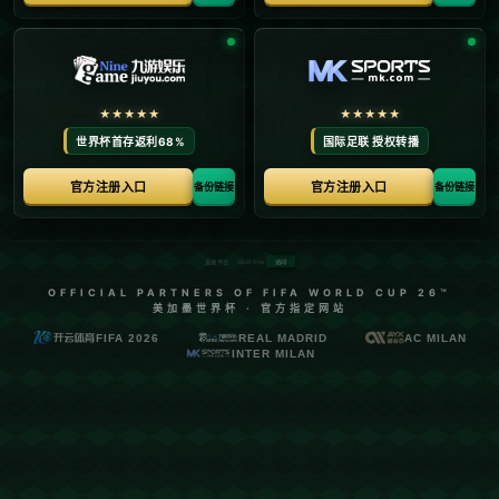
杜普兰蒂斯、拜尔斯当选国际体育记协年度最
佳运动员.
栏目：6t体育官方平台
发布时间：2026-08-08
**杜普兰蒂斯、拜尔斯当选国际体育记协年度最佳运动员：
全方位解析这一殊荣背后的故事**
**前言**