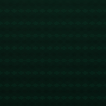
**杜普兰蒂斯为何能够屡创纪录？**首先是他的身体素质和
技术能力的完美结合。他在极高空中的精准控杆，搭配强大
的起跳爆发力和平衡感，让他在国际比赛中无人能敌。此
外，他在场外的职业态度同样是**“最佳运动员”**称号的重
要原因。他常常在采访中提到自己每日将训练视为乐趣，而