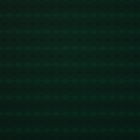
对决。然而，紧接着的比赛是客场对阵勒沃库森，一场对德
甲冠军争夺至关重要的比赛。这种赛程安排给球队战略制定
带来许多挑战。本文将深入分析拜仁是否会在对阵凯尔特人
的比赛中**适当留力**，以保障在即将到来的国内联赛中保
持最佳状态。
*首要目标与战略平衡*
考虑到拜仁慕尼黑的赛季目标，他们毫无疑问希冀在欧冠和
德甲中均处于领先。但现实情况不允许他们在每场比赛中都
倾尽全力。如果他们在对阵凯尔特人的比赛中选择全力以
赴，可能导致核心球员体能消耗过度，在面对**勒沃库森**
时无法保持最佳状态。对手凯尔特人在主场作战总是极具竞
争力，如果拜仁小心调整战术，在必要时适当留力，未尝不
是一个聪明的决定。
*案例分析：先前的赛程应对*