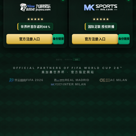
凯尔特人VS拜仁：考虑到三天后客战药厂，拜
仁本场些许留力？.
栏目：6t体育官方平台
发布时间：2026-08-08
**凯尔特人VS拜仁：考虑到三天后客战药厂，拜仁本场些
许留力？**
随着欧冠赛程的推进，拜仁慕尼黑将迎来与凯尔特人的关键