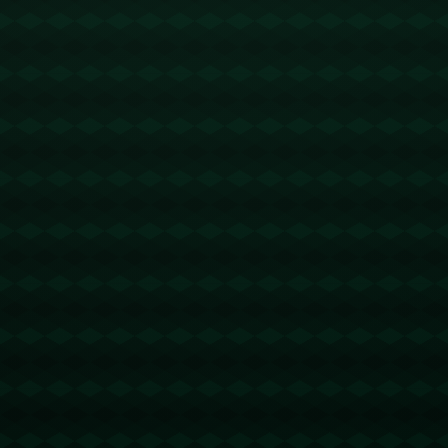
回顾这两支球队在与时间紧迫的赛程中所采取的策略，提供
了宝贵的启示。拜仁在之前的赛季中面对**多线作战**时，
经常选择在对手实力偏弱的比赛中适当轮换球员，从而在更
具挑战的比赛中具备更强的冲击力。例如，2019年面对类似
的赛程，拜仁在某些欧冠小组赛中选择替补阵容，并在之后
的德甲关键比赛中收获胜利。
*战术变化与心理调节*